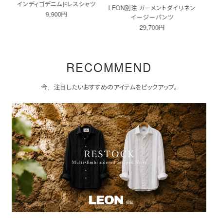
ツ
LEON別注 ガーメントダイリネン
マルチ刺繍ストライプシャツ
今治
イージーパンツ
14,800円
29,700円
RECOMMEND
今、注目したいおすすめのアイテムをピックアップ。