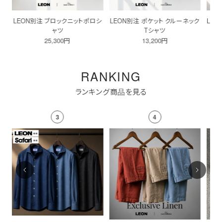
シ
LEON別注 ポケット クルーネック
LEON別注 ポケット VネックTシャ
LE
Tシャツ
ツ
13,200円
13,200円
RANKING
ランキング商品を見る
4
5