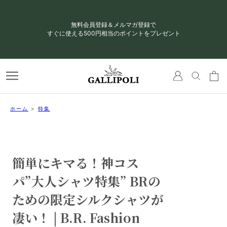
無
料会員登録＆メルマガ登録で
すぐに使える500円相当のポイントをプレゼント
公式LINEアカウント「お友だち」追加はこちらから
今すぐ使える
10％OFF
クーポンプレゼント中
ホーム
>
特集
簡単にキマる！神コス
パ”大人シャツ特集” BRの
ための限定シルクシャツが
凄い！ | B.R. Fashion