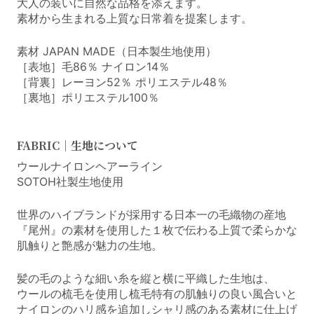
大人の装いに自然な品格を添えます。
素材から生まれる上質な日常着を提案します。
素材 JAPAN MADE（日本製生地使用）
［表地］毛86％ ナイロン14％
［背裏］レーヨン52％ ポリエステル48％
［裏地］ポリエステル100％
FABRIC｜生地について
ウールナイロンヘアーライン
SOTOH社製生地使用
世界のハイブランドが採用する日本一の毛織物の産地
『尾州』の素材を使用した１枚で伝わる上質で柔らかな
肌触りと艶感が魅力の生地。
髪の毛のような細い糸を縦と横に平織した生地は、
ウールの梳毛を使用し梳毛特有の肌触りの良い風合いと
ナイロンのハリ感を追加しシャリ感のある素材に仕上げ