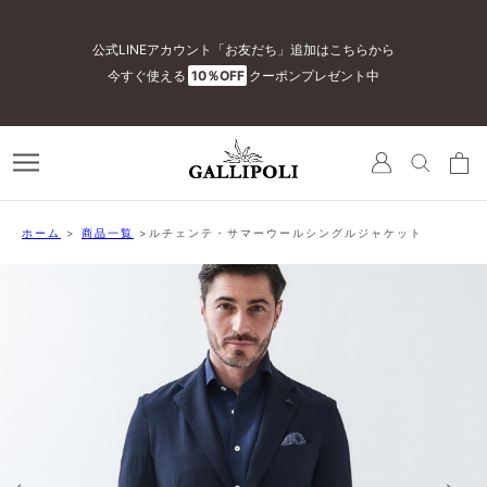
公式LINEアカウント「お友だち」追加はこちらから
今すぐ使える
10％OFF
クーポンプレゼント中
ホーム
>
商品一覧
>ルチェンテ・サマーウールシングルジャケット