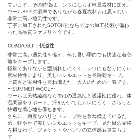
ています。その特徴は、シワにならず軽量素材に加え、
ウール86%の混率でありながら春夏衣料とは思えない
非常に高い通気性です。
丁寧に加工されたSOTOH社ならではの加工技術が備わ
った高品質ファブリックです。
COMFORT｜快適性
非常に高い通気性を備え、蒸し暑い季節でも快適な着心
地をキープします。
軽量でありながら型崩れしにくく、シワにもなりにくい
素材特性により、美しいシルエットを長時間キープ。
上質さと実用性を兼ね備えた、大人のための一着です。
〜SUMMER WOOL〜
ウールは天然繊維ならではの通気性と吸湿性に優れ、体
温調節をサポート。汗をかいてもムレにくく、さらりと
快適な着心地を保ちます。
さらに、適度なハリとドレープ性を兼ね備えているた
め、軽やかで美しいシルエットをキープ。見た目の品格
を損なわず、ジャケットやパンツの立体感も際立ちま
す。